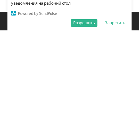
уведомления на рабочий стол
Powered by SendPulse
Закладки
Поиск
Открыть меню
Разрешить
Запретить
О редакции
Обработка персональных данных
Правила использования сайта
Погода во Владивостоке
Время во Владивостоке
ВКонтакте
YouTube
Telegram
Дзен
Одноклассники
Сетевое издание «Вечерний Владивосток»
Зарегистрировано Федеральной службой по надзору в сфере связи,
информационных технологий и массовых коммуникаций
(РОСКОМНАДЗОР) ЭЛ № ФС77 – 78814 от 04 августа 2020 г.
Учредитель: Общество с ограниченной ответственностью «Открытый
порт Владивосток» (ОГРН 1202500011053).