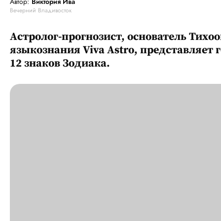
Автор:
Виктория Ива
Вечерний Владивосток
Астролог-прогнозист, основатель Тихо
языкознания Viva Astro, представляет г
12 знаков Зодиака.