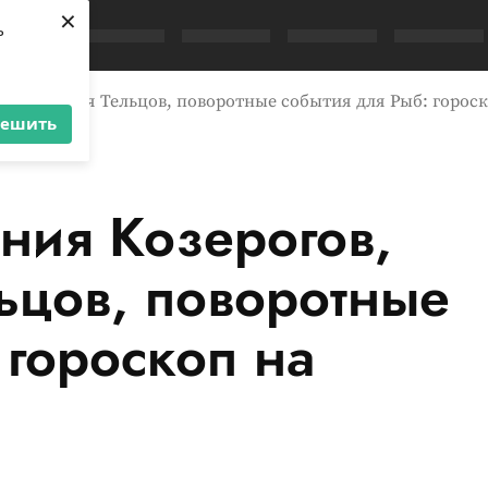
×
ь
отиворечия Тельцов, поворотные события для Рыб: горос
решить
ния Козерогов,
ьцов, поворотные
 гороскоп на