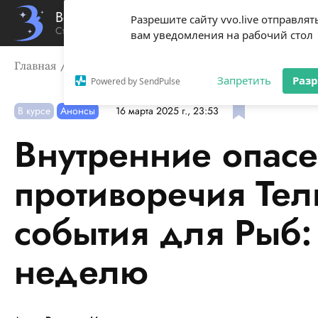
Вечерний Владивосток
Разрешите сайту vvo.live отправлят
Стиль жизни твоего города
вам уведомления на рабочий стол
Главная
В курсе
Внутренние опасения Козерогов, пр
Запретить
Раз
Powered by SendPulse
В курсе
Анонсы
16 марта 2025 г., 23:53
Внутренние опасе
противоречия Тел
события для Рыб:
неделю