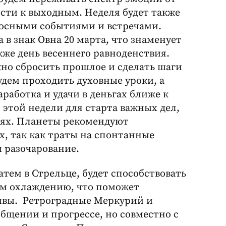
сти к выходным. Неделя будет также
носными событиями и встречами.
 знак Овна 20 марта, что знаменует
кже день весеннего равноденствия.
жно сбросить прошлое и сделать шаги
удем проходить духовные уроки, а
аботка и удачи в деньгах ближе к
 этой недели для старта важных дел,
иях. Планеты рекомендуют
, так как траты на спонтанные
и разочарование.
атем в Стрельце, будет способствовать
ем охлаждению, что поможет
тивы. Ретроградные Меркурий и
бщении и прогрессе, но совместно с