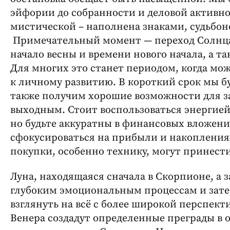
эйфории до собранности и деловой активно
мистической – наполнена знаками, судьбо
Примечательный момент — переход Солнца в
начало весны и времени нового начала, а та
Для многих это станет периодом, когда мо
к личному развитию. В короткий срок мы б
также получим хорошие возможности для зар
выходным. Стоит воспользоваться энергией
но будьте аккуратны в финансовых вложен
сфокусироваться на прибыли и накоплениях
покупки, особенно технику, могут принест
Луна, находящаяся сначала в Скорпионе, а з
глубоким эмоциональным процессам и зат
взглянуть на всё с более широкой перспек
Венера создадут определенные преграды в о