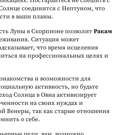
никациях. Постарайтесь не спешить с
 Солнце соединится с Нептуном, что
сти в ваши планы.
сть Луны в Скорпионе позволит
Ракам
ереживания. Ситуация может
одсказывает, что время исцеления
читься на профессиональных целях и
знакомства и возможности для
социальную активность, но будьте
ход Солнца в Овна активизирует
оченности на своих нуждах и
ой Венеры, так как старые отношения
мнить о себе.
рьерные цели. вам, возможно,