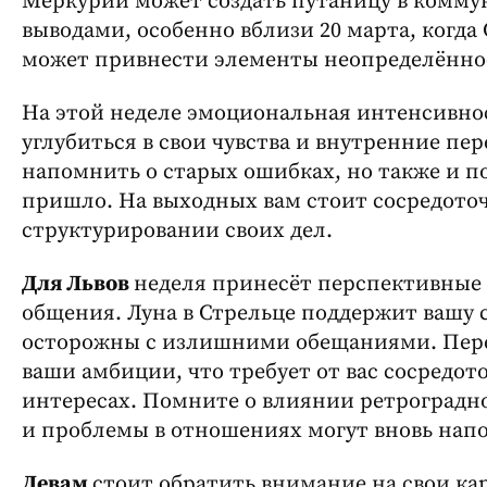
Меркурий может создать путаницу в комму
выводами, особенно вблизи 20 марта, когда
может привнести элементы неопределённо
На этой неделе эмоциональная интенсивно
углубиться в свои чувства и внутренние п
напомнить о старых ошибках, но также и п
пришло. На выходных вам стоит сосредото
структурировании своих дел.
Для Львов
неделя принесёт перспективные 
общения. Луна в Стрельце поддержит вашу 
осторожны с излишними обещаниями. Пере
ваши амбиции, что требует от вас сосредот
интересах. Помните о влиянии ретроградн
и проблемы в отношениях могут вновь напо
Девам
стоит обратить внимание на свои ка