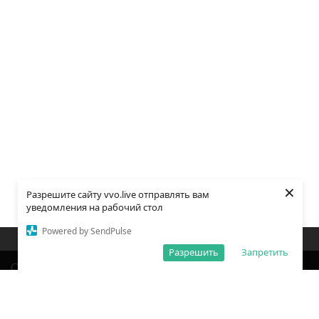
×
Разрешите сайту vvo.live отправлять вам
уведомления на рабочий стол
Powered by SendPulse
Закладки
Поиск
Открыть меню
Разрешить
Запретить
О редакции
Обработка персональных данных
Правила использования сайта
Погода во Владивостоке
Время во Владивостоке