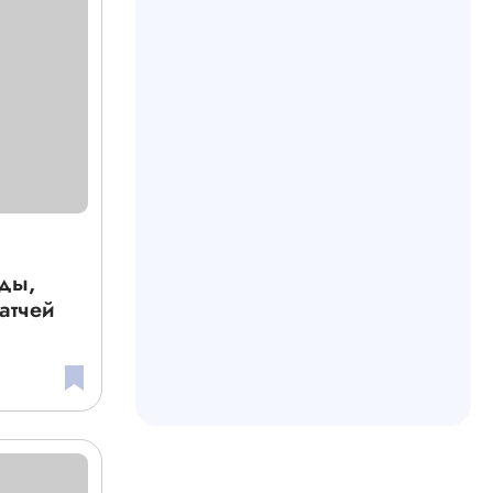
рды,
атчей