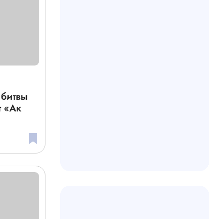
битвы
т «Ак