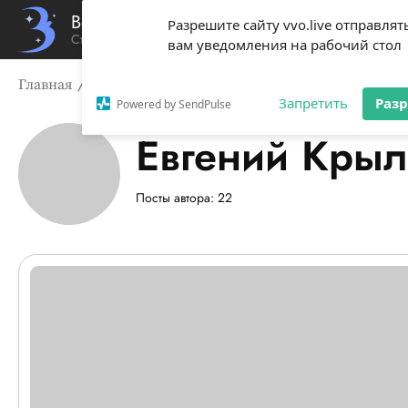
Вечерний Владивосток
Разрешите сайту vvo.live отправлят
Стиль жизни твоего города
вам уведомления на рабочий стол
Главная
Посты автора: Евгений Крылов
Запретить
Раз
Powered by SendPulse
Евгений Крыл
Страница и посты автора: Е
Посты автора: 22
Список новостей