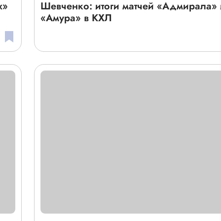
х»
Шевченко: итоги матчей «Адмирала» 
«Амура» в КХЛ