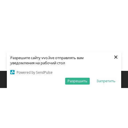
×
Разрешите сайту vvo.live отправлять вам
уведомления на рабочий стол
Powered by SendPulse
Закладки
Поиск
Открыть меню
Разрешить
Запретить
О редакции
Обработка персональных данных
Правила использования сайта
Погода во Владивостоке
Время во Владивостоке
ВКонтакте
YouTube
Telegram