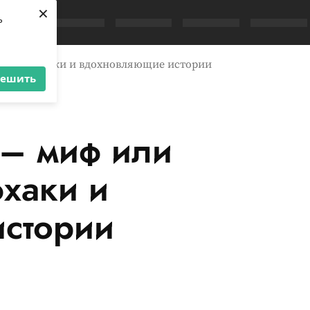
×
ь
ть? Лайфхаки и вдохновляющие истории
решить
– миф или
хаки и
стории