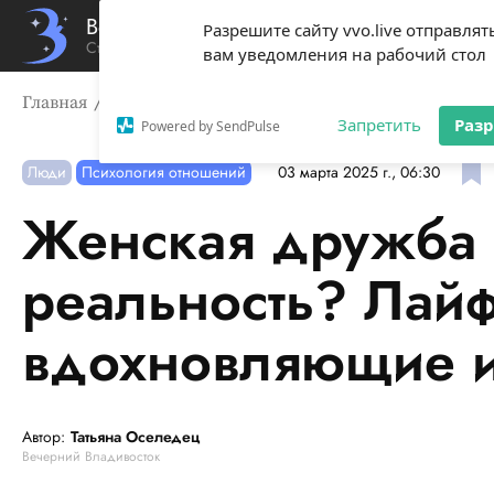
Вечерний Владивосток
Разрешите сайту vvo.live отправлят
Стиль жизни твоего города
вам уведомления на рабочий стол
Главная
Люди
Женская дружба – миф или реальнос
Запретить
Раз
Powered by SendPulse
Люди
Психология отношений
03 марта 2025 г., 06:30
Женская дружба 
реальность? Лайф
вдохновляющие и
Автор:
Татьяна Оселедец
Вечерний Владивосток