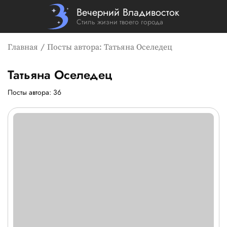
Вечерний Владивосток
Стиль жизни твоего города
Главная
Посты автора: Татьяна Оселедец
Татьяна Оселедец
Страница и посты автора: Т
Посты автора: 36
Список новостей