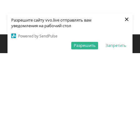
×
Разрешите сайту vvo.live отправлять вам
уведомления на рабочий стол
Powered by SendPulse
Закладки
Поиск
Открыть меню
Разрешить
Запретить