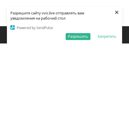
×
Разрешите сайту vvo.live отправлять вам
уведомления на рабочий стол
Powered by SendPulse
Закладки
Поиск
Открыть меню
Разрешить
Запретить
О редакции
Обработка персональных данных
Правила использования сайта
Погода во Владивостоке
Время во Владивостоке
ВКонтакте
YouTube
Telegram
Дзен
Одноклассники
Сетевое издание «Вечерний Владивосток»
Зарегистрировано Федеральной службой по надзору в сфере связи,
информационных технологий и массовых коммуникаций