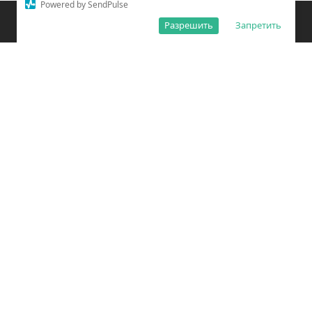
Powered by SendPulse
Закладки
Поиск
Открыть меню
Разрешить
Запретить