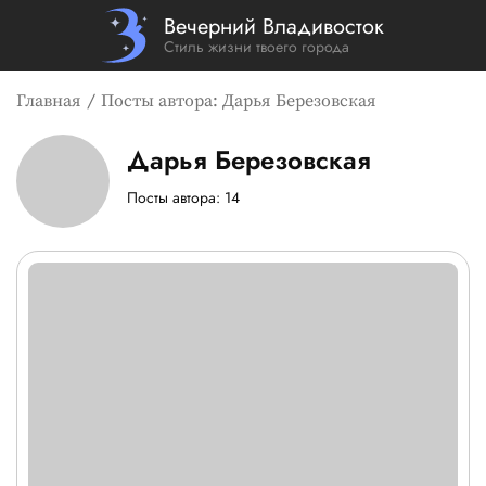
Вечерний Владивосток
Стиль жизни твоего города
Главная
Посты автора: Дарья Березовская
Дарья Березовская
Страница и посты автора: Д
Посты автора: 14
Список новостей