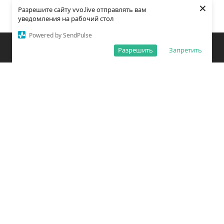
×
Разрешите сайту vvo.live отправлять вам
уведомления на рабочий стол
Powered by SendPulse
Закладки
Поиск
Открыть меню
Разрешить
Запретить
О редакции
Обработка персональных данных
Правила использования сайта
Погода во Владивостоке
Время во Владивостоке
ВКонтакте
YouTube
Telegram
Дзен
Одноклассники
Сетевое издание «Вечерний Владивосток»
Зарегистрировано Федеральной службой по надзору в сфере связи,
информационных технологий и массовых коммуникаций
(РОСКОМНАДЗОР) ЭЛ № ФС77 – 78814 от 04 августа 2020 г.