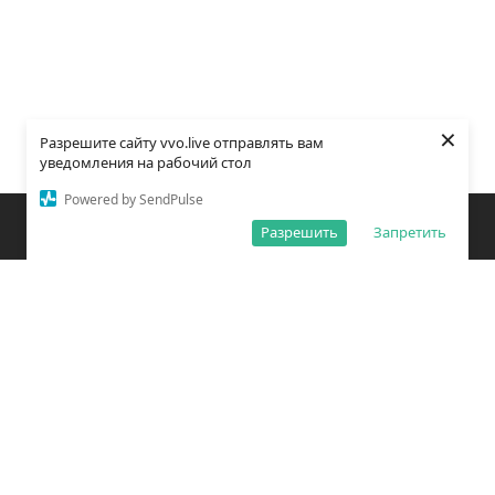
×
Разрешите сайту vvo.live отправлять вам
уведомления на рабочий стол
Powered by SendPulse
Закладки
Поиск
Открыть меню
Разрешить
Запретить