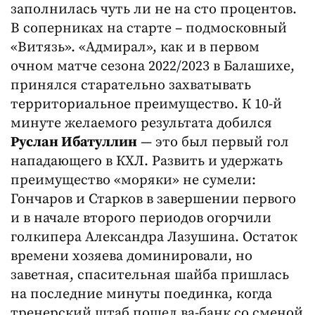
заполнилась чуть ли не на сто процентов.
В соперниках на старте – подмосковный
«Витязь». «Адмирал», как и в первом
очном матче сезона 2022/2023 в Балашихе,
принялся старательно захватывать
территориальное преимущество. К 10-й
минуте желаемого результата добился
Руслан Ибатуллин
— это был первый гол
нападающего в КХЛ. Развить и удержать
преимущество «моряки» не сумели:
Гончаров и Старков в завершении первого
и в начале второго периодов огорчили
голкипера Александра Лазушина. Остаток
времени хозяева доминировали, но
заветная, спасительная шайба пришлась
на последние минуты поединка, когда
тренерский штаб пошел ва-банк со сменой