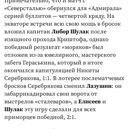
Примечательно, что и матч с
«Северсталью» обернулся для «Адмирала»
серией буллитов — четвертой кряду. На
экваторе встречи всю свою мощь в бросок
вложил капитан
Либор Шулак
после
изящного прохода Криштофа, однако
победный результат «моряков» был
отложен из-за ювелирного, мастерского
забега Гераськина, который в итоге
окончился капитуляцией Никиты
Серебрякова, 1:1. В лотерее послематчевых
бросков Серебрякова сменил
Лазушин
: он
забаррикадировал свои ворота от
выстрелов «сталеваров», а
Елисеев
и
Шулак
эту игру сделали для всех
приморцев победной, 2:1.