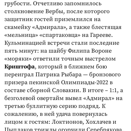
грубости. Отчетливо запомнилось
столкновение Вербы, после которого
защитник гостей приземлился на
скамейку «Адмирала», а также блестящая
«мельница» «спартаковца» на Гарееве.
Кульминацией встречи стали последние
пять минут: на шайбу Филипа Вороне
«моряки» ответили точным выстрелом
Криштофа
, который в ближнем бою
переиграл Патрика Рыбара — бронзового
призера пекинской Олимпиады-2022 в
составе сборной Словакии. В итоге – 1:1, а
безголевой овертайм вывел «Адмирал» на
третью буллитную серию подряд. К
сожалению, в ней удача повернулась
лицом к гостям: Локтионов, Хохлачев и
Цыплаков трижды огорчили Серебрякова,