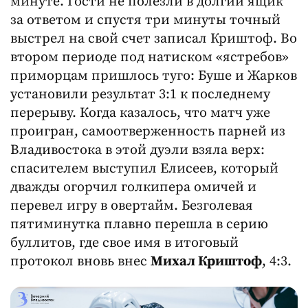
минуте. Гости не полезли в долгий ящик
за ответом и спустя три минуты точный
выстрел на свой счет записал Криштоф. Во
втором периоде под натиском «ястребов»
приморцам пришлось туго: Буше и Жарков
установили результат 3:1 к последнему
перерыву. Когда казалось, что матч уже
проигран, самоотверженность парней из
Владивостока в этой дуэли взяла верх:
спасителем выступил Елисеев, который
дважды огорчил голкипера омичей и
перевел игру в овертайм. Безголевая
пятиминутка плавно перешла в серию
буллитов, где свое имя в итоговый
протокол вновь внес
Михал Криштоф
, 4:3.