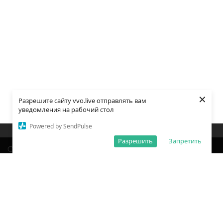
×
Разрешите сайту vvo.live отправлять вам
уведомления на рабочий стол
Powered by SendPulse
Закладки
Поиск
Открыть меню
Разрешить
Запретить
О редакции
Обработка персональных данных
Правила использования сайта
Погода во Владивостоке
Время во Владивостоке
ВКонтакте
YouTube
Telegram