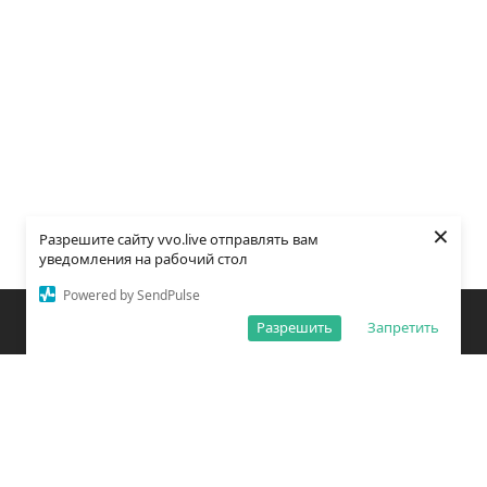
×
Разрешите сайту vvo.live отправлять вам
уведомления на рабочий стол
Powered by SendPulse
Закладки
Поиск
Открыть меню
Разрешить
Запретить
О редакции
Обработка персональных данных
Правила использования сайта
Погода во Владивостоке
Время во Владивостоке