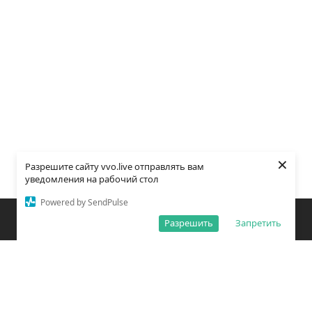
×
Разрешите сайту vvo.live отправлять вам
уведомления на рабочий стол
Powered by SendPulse
Закладки
Поиск
Открыть меню
Разрешить
Запретить
О редакции
Обработка персональных данных
Правила использования сайта
Погода во Владивостоке
Время во Владивостоке