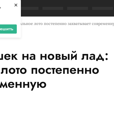
×
ь
 Как музыкальное лото постепенно захватывает современ
решить
ек на новый лад:
лото постепенно
еменную