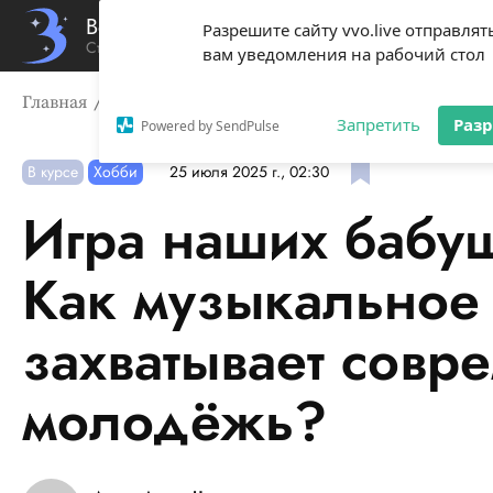
Вечерний Владивосток
Разрешите сайту vvo.live отправлят
Стиль жизни твоего города
вам уведомления на рабочий стол
Главная
В курсе
Игра наших бабушек на новый лад:
Запретить
Раз
Powered by SendPulse
В курсе
Хобби
25 июля 2025 г., 02:30
Игра наших бабуш
Как музыкальное 
захватывает совр
молодёжь?