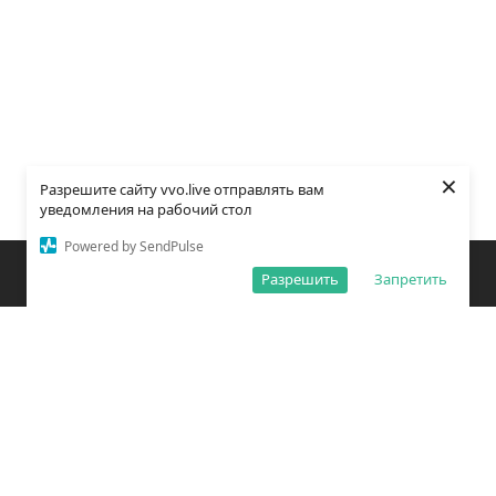
×
Разрешите сайту vvo.live отправлять вам
уведомления на рабочий стол
Powered by SendPulse
Закладки
Поиск
Открыть меню
Разрешить
Запретить
О редакции
Обработка персональных данных
Правила использования сайта
Погода во Владивостоке
Время во Владивостоке
ВКонтакте
YouTube
Telegram