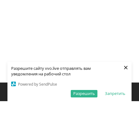
×
Разрешите сайту vvo.live отправлять вам
уведомления на рабочий стол
Powered by SendPulse
Закладки
Поиск
Открыть меню
Разрешить
Запретить
О редакции
Обработка персональных данных
Правила использования сайта
Погода во Владивостоке
Время во Владивостоке