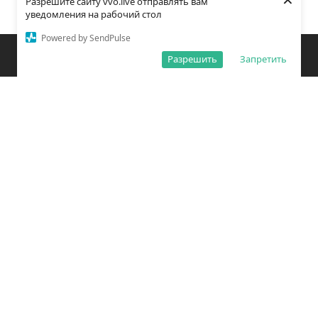
Разрешите сайту vvo.live отправлять вам
уведомления на рабочий стол
Powered by SendPulse
Закладки
Поиск
Открыть меню
Разрешить
Запретить
О редакции
Обработка персональных данных
Правила использования сайта
Погода во Владивостоке
Время во Владивостоке
ВКонтакте
YouTube
Telegram
Дзен
Одноклассники
Сетевое издание «Вечерний Владивосток»
Зарегистрировано Федеральной службой по надзору в сфере связи,
информационных технологий и массовых коммуникаций
(РОСКОМНАДЗОР) ЭЛ № ФС77 – 78814 от 04 августа 2020 г.
Учредитель: Общество с ограниченной ответственностью «Открытый