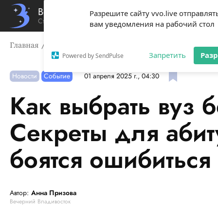
Вечерний Владивосток
Разрешите сайту vvo.live отправлят
Стиль жизни твоего города
вам уведомления на рабочий стол
Главная
Новости
Как выбрать вуз без стресса? Сек
Запретить
Раз
Powered by SendPulse
Новости
Событие
01 апреля 2025 г., 04:30
Как выбрать вуз б
Секреты для абит
боятся ошибиться
Автор:
Анна Призова
Вечерний Владивосток