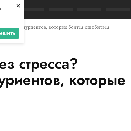
×
ь
реты для абитуриентов, которые боятся ошибиться
решить
ез стресса?
уриентов, которые