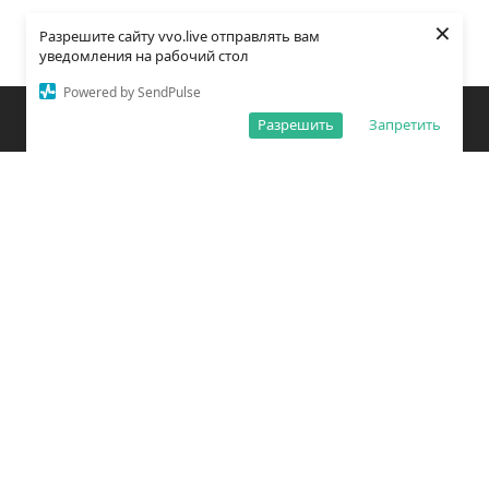
×
Разрешите сайту vvo.live отправлять вам
уведомления на рабочий стол
Powered by SendPulse
Закладки
Поиск
Открыть меню
Разрешить
Запретить
О редакции
Обработка персональных данных
Правила использования сайта
Погода во Владивостоке
Время во Владивостоке
ВКонтакте
YouTube
Telegram
Дзен
Одноклассники
Сетевое издание «Вечерний Владивосток»
Зарегистрировано Федеральной службой по надзору в сфере связи,
информационных технологий и массовых коммуникаций
(РОСКОМНАДЗОР) ЭЛ № ФС77 – 78814 от 04 августа 2020 г.