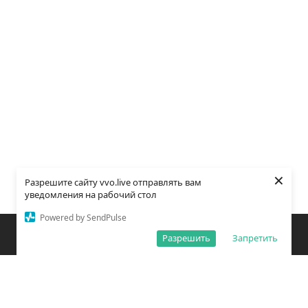
×
Разрешите сайту vvo.live отправлять вам
уведомления на рабочий стол
Powered by SendPulse
Закладки
Поиск
Открыть меню
Разрешить
Запретить
О редакции
Обработка персональных данных
Правила использования сайта