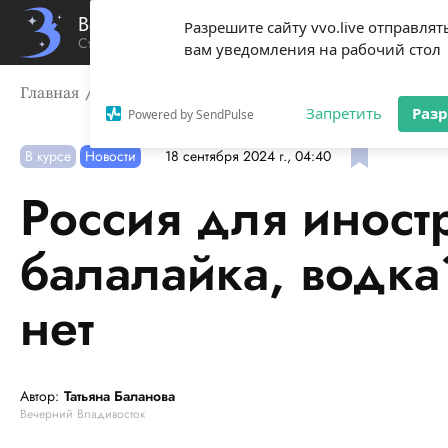
Вечерний Владивосток
Разрешите сайту vvo.live отправлят
Стиль жизни твоего города
вам уведомления на рабочий стол
Главная
В курсе
Россия для иностранцев: медведь, б
Запретить
Раз
Powered by SendPulse
В курсе
Новости
18 сентября 2024 г., 04:40
Россия для иност
балалайка, водка
нет
Автор:
Татьяна Баланова
Вечерний Владивосток