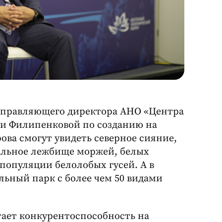
управляющего директора АНО «Центра
ги Филипенковой по созданию на
ова смогут увидеть северное сияние,
альное лежбище моржей, белых
популяции белолобых гусей. А в
ьный парк с более чем 50 видами
тает конкурентоспособность на