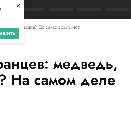
×
ь
алалайка, водка? На самом деле нет
решить
ранцев: медведь,
? На самом деле