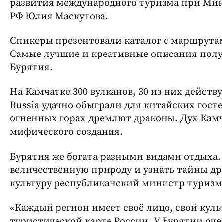
развития международного туризма при Мин
РФ Юлия Маскутова.
Спикеры презентовали каталог с маршрута
Самые лучшие и креативные описания полу
Бурятия.
На Камчатке 300 вулканов, 30 из них дейст
Russia удачно обыграли для китайских гостей
огненных горах дремлют драконы. Дух Камч
мифического создания.
Бурятия же богата разными видами отдыха.
величественную природу и узнать тайны дре
культуру республиканский министр туризм
«Каждый регион имеет своё лицо, свой куль
туристической карте России. У Бурятии оч