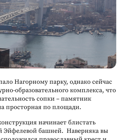
пало Нагорному парку, однако сейчас
урно-образовательного комплекса, что
чательность сопки – памятник
а просторная по площади.
конструкция начинает блистать
ой Эйфелевой башней. Наверняка вы
расположился православный крест и