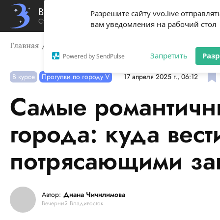
Вечерний Владивосток
Разрешите сайту vvo.live отправлят
Стиль жизни твоего города
вам уведомления на рабочий стол
Главная
В курсе
Самые романтичные смотровые горо
Запретить
Раз
Powered by SendPulse
В курсе
Прогулки по городу V
17 апреля 2025 г., 06:12
Самые романтичн
города: куда вес
потрясающими за
Автор:
Диана Чичилимова
Вечерний Владивосток