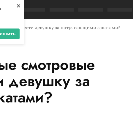
×
ь
да: куда вести девушку за потрясающими закатами?
решить
ые смотровые
ти девушку за
катами?