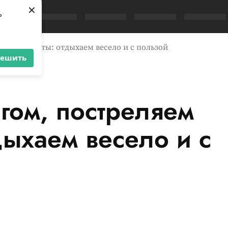
×
ь
з катапульты: отдыхаем весело и с пользой
решить
гом, постреляем
дыхаем весело и с