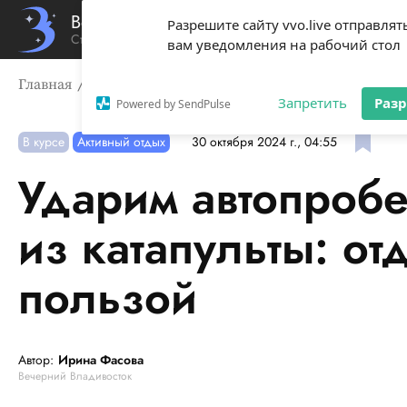
Вечерний Владивосток
Разрешите сайту vvo.live отправлят
Стиль жизни твоего города
вам уведомления на рабочий стол
Главная
В курсе
Ударим автопробегом, постреляем и
Запретить
Раз
Powered by SendPulse
В курсе
Активный отдых
30 октября 2024 г., 04:55
Ударим автопробе
из катапульты: от
пользой
Автор:
Ирина Фасова
Вечерний Владивосток