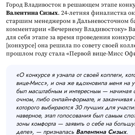
Город Владивосток в решающем этапе конку
Валентина Сизых
. 24-летняя финалистка о
старшим менеджером в Дальневосточном ба
комментарии «Вечернему Владивостоку» Ва
для себя этапе за время проведения конкурс
[конкурсе] она решила по совету своей кол
прошлом году стала «Первой вице-Мисс Оф
«О конкурсе я узнала от своей коллеги, ко
вице-Мисс», и она же вдохновила меня на уч
был масштабным и интересным — начиная от
очном, либо онлайн-формате, и заканчивая 
которого выбираются 30 лучших для участия 
наверное, этап голосования был самым слож
зоны комфорта — заявить о себе на большу
деле», — призналась
Валентина Сизых
.