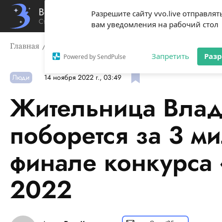
Вечерний Владивосток
Разрешите сайту vvo.live отправлят
Стиль жизни твоего города
вам уведомления на рабочий стол
Главная
Люди
Жительница Владивостока поборется 
Запретить
Раз
Powered by SendPulse
Люди
14 ноября 2022 г., 03:49
Жительница Влад
поборется за 3 м
финале конкурса
2022