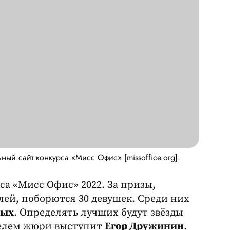
ый сайт конкурса «Мисс Офис» [missoffice.org].
са «Мисс Офис» 2022. За призы,
лей, поборются 30 девушек. Среди них
зых
. Определять лучших будут звёзды
ателем жюри выступит
Егор Дружинин
.