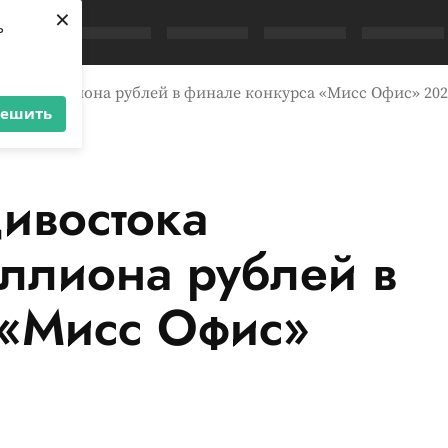
×
ь
за 3 миллиона рублей в финале конкурса «Мисс Офис» 202
решить
ивостока
иллиона рублей в
 «Мисс Офис»