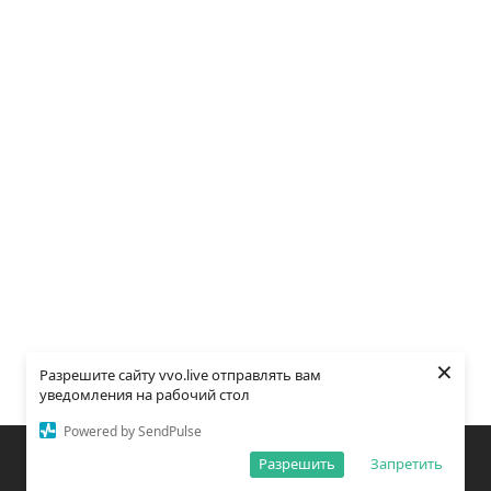
×
Разрешите сайту vvo.live отправлять вам
уведомления на рабочий стол
Powered by SendPulse
Закладки
Поиск
Открыть меню
Разрешить
Запретить