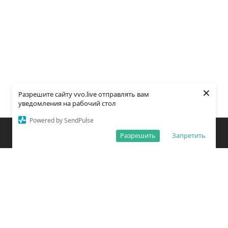
×
Разрешите сайту vvo.live отправлять вам
уведомления на рабочий стол
Powered by SendPulse
Закладки
Поиск
Открыть меню
Разрешить
Запретить
О редакции
Обработка персональных данных
Правила использования сайта
Погода во Владивостоке
Время во Владивостоке
ВКонтакте
YouTube
Telegram