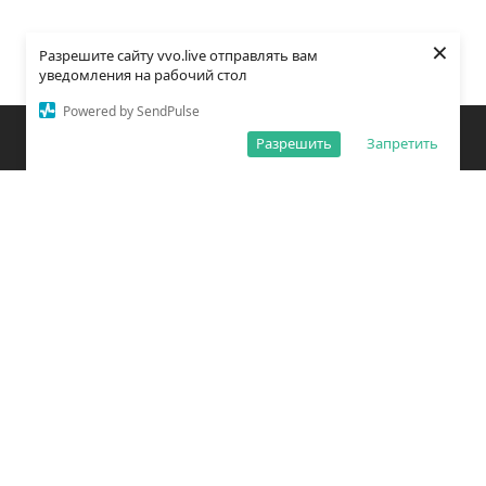
×
Разрешите сайту vvo.live отправлять вам
уведомления на рабочий стол
Powered by SendPulse
Закладки
Поиск
Открыть меню
Разрешить
Запретить
О редакции
Обработка персональных данных
Правила использования сайта
Погода во Владивостоке
Время во Владивостоке
ВКонтакте
YouTube
Telegram
Дзен
Одноклассники
Сетевое издание «Вечерний Владивосток»
Зарегистрировано Федеральной службой по надзору в сфере связи,