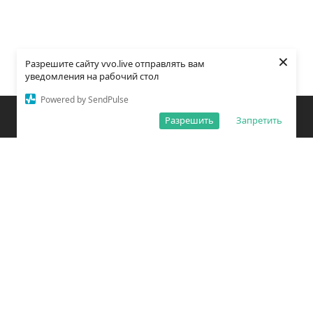
×
Разрешите сайту vvo.live отправлять вам
уведомления на рабочий стол
Powered by SendPulse
Закладки
Поиск
Открыть меню
Разрешить
Запретить
О редакции
Обработка персональных данных
Правила использования сайта
Погода во Владивостоке
Время во Владивостоке
ВКонтакте
YouTube
Telegram
Дзен
Одноклассники
Сетевое издание «Вечерний Владивосток»