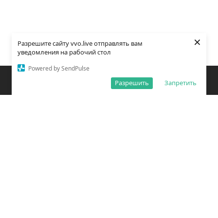
×
Разрешите сайту vvo.live отправлять вам
уведомления на рабочий стол
Powered by SendPulse
Закладки
Поиск
Открыть меню
Разрешить
Запретить
О редакции
Обработка персональных данных
Правила использования сайта
Погода во Владивостоке
Время во Владивостоке
ВКонтакте
YouTube
Telegram
Дзен
Одноклассники
Сетевое издание «Вечерний Владивосток»