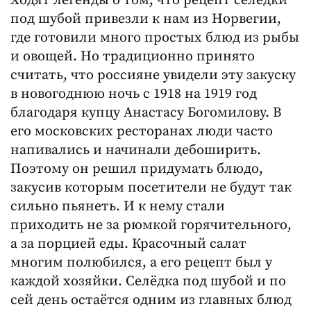
Ходят легенды о том, что рецепт селёдки
под шубой привезли к нам из Норвегии,
где готовили много простых блюд из рыбы
и овощей. Но традиционно принято
считать, что россияне увидели эту закуску
в новогоднюю ночь с 1918 на 1919 год
благодаря купцу Анастасу Богомилову. В
его московских ресторанах люди часто
напивались и начинали дебоширить.
Поэтому он решил придумать блюдо,
закусив которым посетители не будут так
сильно пьянеть. И к нему стали
приходить не за рюмкой горячительного,
а за порцией еды. Красочный салат
многим полюбился, а его рецепт был у
каждой хозяйки. Селёдка под шубой и по
сей день остаётся одним из главных блюд