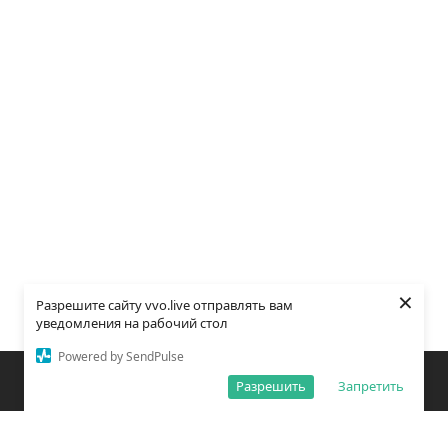
×
Разрешите сайту vvo.live отправлять вам
уведомления на рабочий стол
Powered by SendPulse
Закладки
Поиск
Открыть меню
Разрешить
Запретить
О редакции
Обработка персональных данных