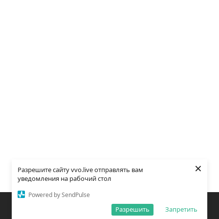
×
Разрешите сайту vvo.live отправлять вам
уведомления на рабочий стол
Powered by SendPulse
Закладки
Поиск
Открыть меню
Разрешить
Запретить