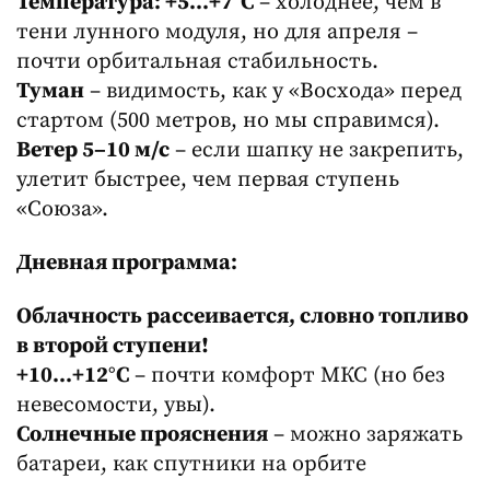
Температура: +5…+7°C
– холоднее, чем в
тени лунного модуля, но для апреля –
почти орбитальная стабильность.
Туман
– видимость, как у «Восхода» перед
стартом (500 метров, но мы справимся).
Ветер 5–10 м/с
– если шапку не закрепить,
улетит быстрее, чем первая ступень
«Союза».
Дневная программа:
Облачность рассеивается, словно топливо
в второй ступени!
+10…+12°C
– почти комфорт МКС (но без
невесомости, увы).
Солнечные прояснения
– можно заряжать
батареи, как спутники на орбите