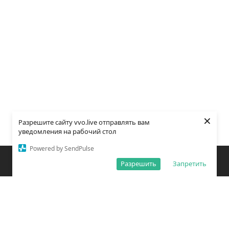
×
Разрешите сайту vvo.live отправлять вам
уведомления на рабочий стол
Powered by SendPulse
Закладки
Поиск
Открыть меню
Разрешить
Запретить
О редакции
Обработка персональных данных
Правила использования сайта
Погода во Владивостоке
Время во Владивостоке