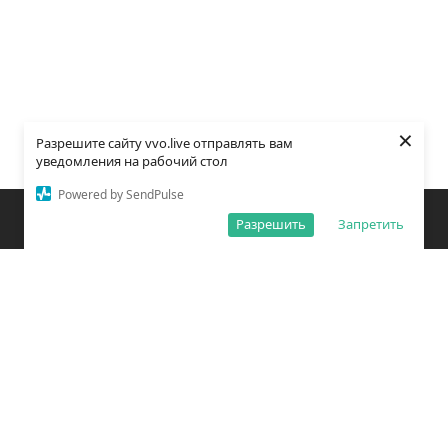
×
Разрешите сайту vvo.live отправлять вам
уведомления на рабочий стол
Powered by SendPulse
Закладки
Поиск
Открыть меню
Разрешить
Запретить
О редакции
Обработка персональных данных
Правила использования сайта
Погода во Владивостоке
Время во Владивостоке
ВКонтакте
YouTube
Telegram
Дзен
Одноклассники