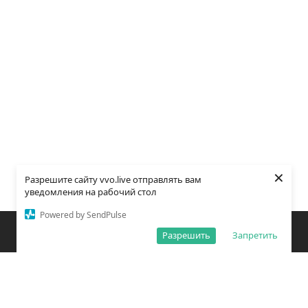
×
Разрешите сайту vvo.live отправлять вам
уведомления на рабочий стол
Powered by SendPulse
Закладки
Поиск
Открыть меню
Разрешить
Запретить
О редакции
Обработка персональных данных
Правила использования сайта