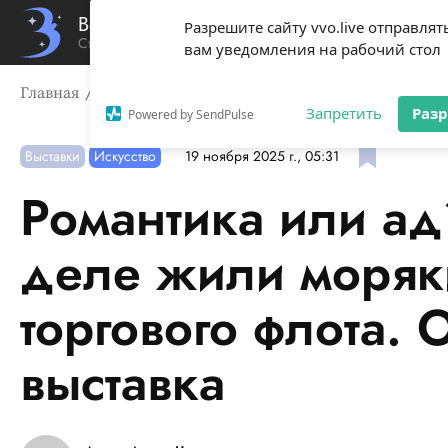
Вечерний Владивосток
Разрешите сайту vvo.live отправлят
Стиль жизни твоего города
вам уведомления на рабочий стол
Главная
Выставки
Романтика или ад? Как на самом 
Запретить
Раз
Powered by SendPulse
Выставки
Искусство
19 ноября 2025 г., 05:31
Романтика или ад
деле жили моряки
торгового флота.
выставка