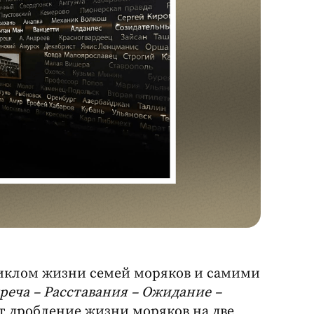
циклом жизни семей моряков и самими
реча – Расставания – Ожидание –
т дробление жизни моряков на две