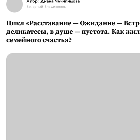
Автор:
Диана Чичилимова
Вечерний Владивосток
Цикл «Расставание — Ожидание — Встре
деликатесы, в душе — пустота. Как жили
семейного счастья?