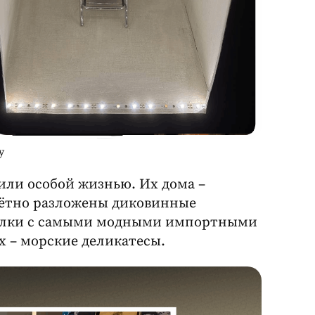
у
или особой жизнью. Их дома –
очётно разложены диковинные
шалки с самыми модными импортными
х – морские деликатесы.