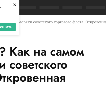
×
ь
деле жили моряки советского торгового флота. Откровенн
решить
? Как на самом
 советского
 Откровенная