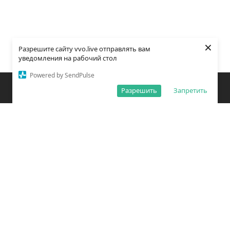
×
Разрешите сайту vvo.live отправлять вам
уведомления на рабочий стол
Powered by SendPulse
Закладки
Поиск
Открыть меню
Разрешить
Запретить
О редакции
Обработка персональных данных
Правила использования сайта
Погода во Владивостоке
Время во Владивостоке
ВКонтакте
YouTube
Telegram
Дзен
Одноклассники
Сетевое издание «Вечерний Владивосток»