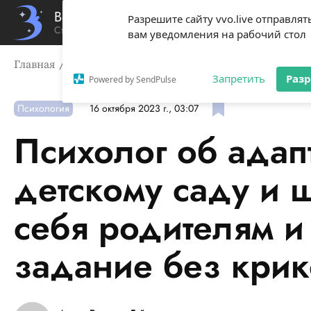
Вечерний Владивосток
Разрешите сайту vvo.live отправлят
Стиль жизни твоего города
вам уведомления на рабочий стол
Главная
Психология
Психолог об адаптации ребенка
Запретить
Раз
Powered by SendPulse
Психология
16 октября 2023 г., 03:07
Психолог об адап
детскому саду и ш
себя родителям 
задание без крик