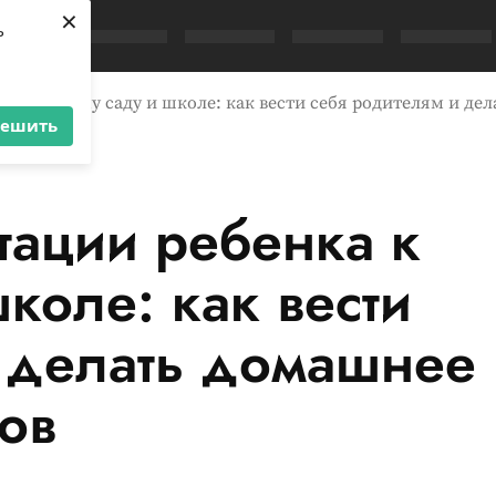
×
ь
 к детскому саду и школе: как вести себя родителям и де
решить
тации ребенка к
коле: как вести
и делать домашнее
ов