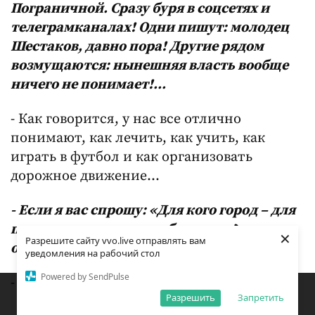
Пограничной. Сразу буря в соцсетях и
телеграмканалах! Одни пишут: молодец
Шестаков, давно пора! Другие рядом
возмущаются: нынешняя власть вообще
ничего не понимает!...
- Как говорится, у нас все отлично
понимают, как лечить, как учить, как
играть в футбол и как организовать
дорожное движение…
- Если я вас спрошу: «Для кого город – для
пешеходов или автомобилистов?», то
×
Разрешите сайту vvo.live отправлять вам
ответ предсказуем: он для живых людей!
уведомления на рабочий стол
Powered by SendPulse
Закладки
- Безусловно!
Поиск
Открыть меню
Разрешить
Запретить