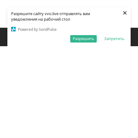
×
Разрешите сайту vvo.live отправлять вам
уведомления на рабочий стол
Powered by SendPulse
Закладки
Поиск
Открыть меню
Разрешить
Запретить
О редакции
Обработка персональных данных
Правила использования сайта
Погода во Владивостоке
Время во Владивостоке
ВКонтакте
YouTube
Telegram
Дзен
Одноклассники
Сетевое издание «Вечерний Владивосток»
Зарегистрировано Федеральной службой по надзору в сфере связи,
информационных технологий и массовых коммуникаций